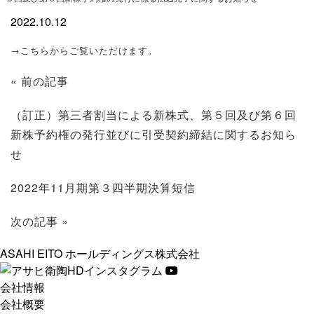
2022.10.12
→こちらからご覧いただけます。
« 前の記事
投
稿
（訂正）第三者割当による新株式、第５回及び第６回
新株予約権の発行並びに引受契約締結に関するお知ら
ナ
せ
ビ
ゲ
2022年11月期第３四半期決算短信
ー
次の記事 »
シ
ASAHI EITO ホールディングス株式会社
ョ
ン
会社情報
会社概要