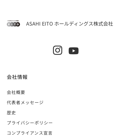
ASAHI EITO ホールディングス株式会社
会社情報
会社概要
代表者メッセージ
歴史
プライバシーポリシー
コンプライアンス宣言