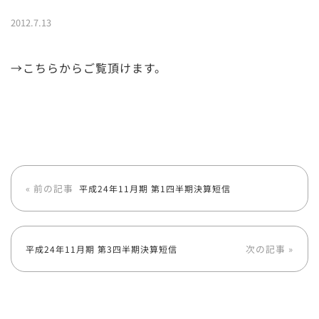
2012.7.13
→こちらからご覧頂けます。
« 前の記事
平成24年11月期 第1四半期決算短信
次の記事 »
平成24年11月期 第3四半期決算短信