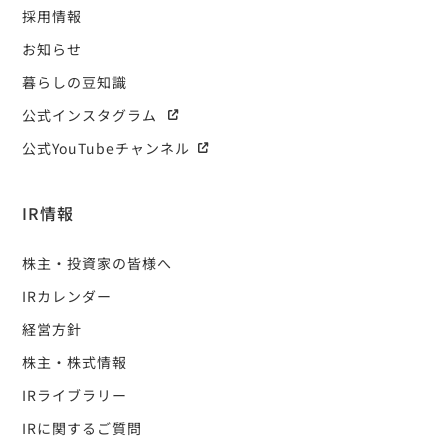
採用情報
お知らせ
暮らしの豆知識
公式インスタグラム
公式YouTubeチャンネル
IR情報
株主・投資家の皆様へ
IRカレンダー
経営方針
株主・株式情報
IRライブラリー
IRに関するご質問